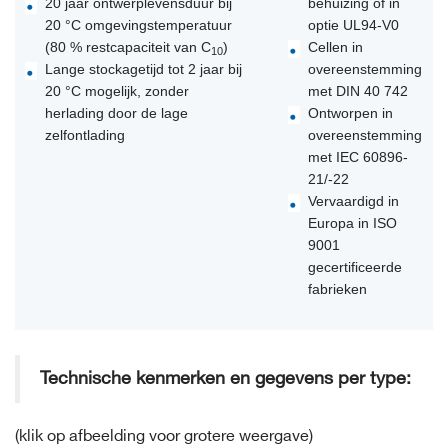
20 jaar ontwerplevensduur bij
behuizing of in
20 °C omgevingstemperatuur
optie UL94-V0
(80 % restcapaciteit van C
)
Cellen in
10
Lange stockagetijd tot 2 jaar bij
overeenstemming
20 °C mogelijk, zonder
met DIN 40 742
herlading door de lage
Ontworpen in
zelfontlading
overeenstemming
met IEC 60896-
21/-22
Vervaardigd in
Europa in ISO
9001
gecertificeerde
fabrieken
Technische kenmerken en gegevens per type:
(klik op afbeelding voor grotere weergave)