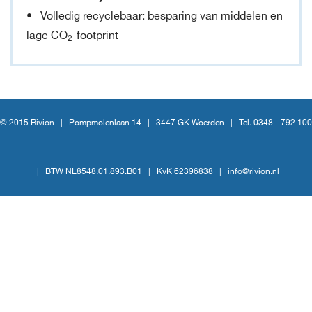
• Volledig recyclebaar: besparing van middelen en
lage CO
-footprint
2
© 2015 Rivion |
Pompmolenlaan 14
|
3447 GK Woerden
|
Tel. 0348 - 792 100
|
BTW NL8548.01.893.B01
|
KvK 62396838
|
info@rivion.nl