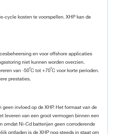
ife-cycle kosten te voorspellen. XHP kan de
ocesbeheersing en voor offshore applicaties
ingsstoring niet kunnen worden overzien.
⁰
⁰
ereren van -50
C tot +70
C voor korte perioden.
ere prestaties.
 geen invloed op de XHP. Het formaat van de
. Het leveren van een groot vermogen binnen een
en omdat Ni-Cd batterijen geen corroderende
ijk ontladen is de XHP nog steeds in staat om