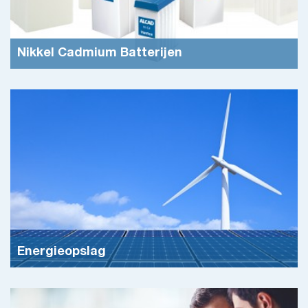
Nikkel Cadmium Batterijen
Rivion is in Nederland, België en Luxemburg de distributeur
van Alcad; één van de grootste producenten van Nikkel
Cadmium batterijen ter wereld.
Meer info
Energieopslag
Onze energievoorziening zal de komende decennia forse
veranderingen ondergaan. Duurzame energiebronnen (zoals
zon en wind) zullen een steeds belangrij