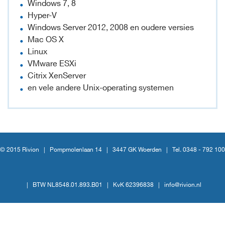
Windows 7, 8
Hyper-V
Windows Server 2012, 2008 en oudere versies
Mac OS X
Linux
VMware ESXi
Citrix XenServer
en vele andere Unix-operating systemen
© 2015 Rivion |
Pompmolenlaan 14
|
3447 GK Woerden
|
Tel. 0348 - 792 100
|
BTW NL8548.01.893.B01
|
KvK 62396838
|
info@rivion.nl