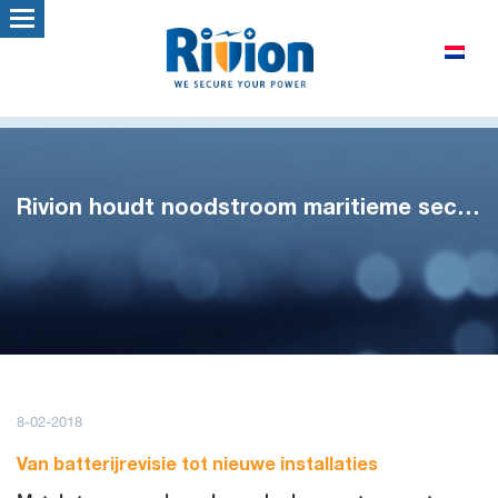
Rivion houdt noodstroom maritieme sector operationeel
8-02-2018
Van batterijrevisie tot nieuwe installaties