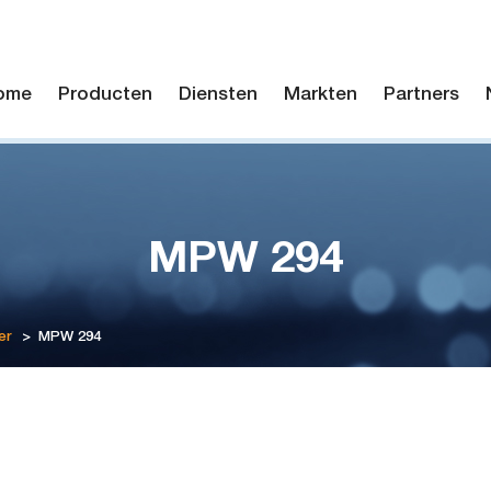
ome
Producten
Diensten
Markten
Partners
MPW 294
er
>
MPW 294