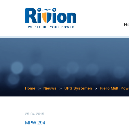
H
Home
>
Nieuws
>
UPS Systemen
>
Riello Multi Pow
25-04-2015
MPW 294