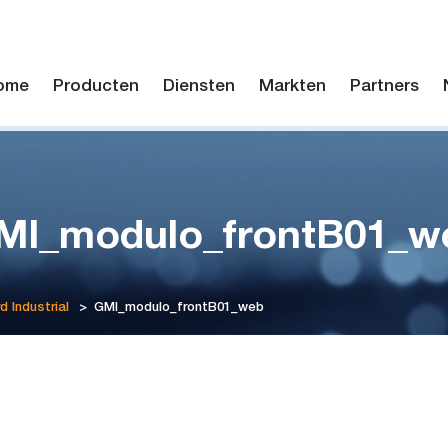
ome
Producten
Diensten
Markten
Partners
MI_modulo_frontB01_w
d Industrial
>
GMI_modulo_frontB01_web