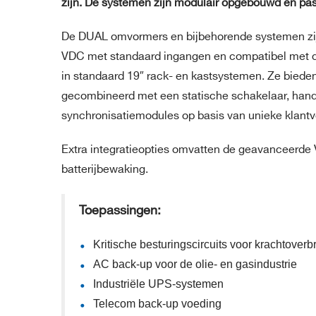
zijn. De systemen zijn modulair opgebouwd en pas
De DUAL omvormers en bijbehorende systemen zijn 
VDC met standaard ingangen en compatibel met de
in standaard 19″ rack- en kastsystemen. Ze bied
gecombineerd met een statische schakelaar, handm
synchronisatiemodules op basis van unieke klantv
Extra integratieopties omvatten de geavanceerde 
batterijbewaking.
Toepassingen:
Kritische besturingscircuits voor krachtover
AC back-up voor de olie- en gasindustrie
Industriële UPS-systemen
Telecom back-up voeding