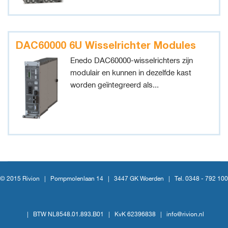
DAC60000 6U Wisselrichter Modules
Enedo DAC60000-wisselrichters zijn
modulair en kunnen in dezelfde kast
worden geïntegreerd als...
© 2015 Rivion |
Pompmolenlaan 14
|
3447 GK Woerden
|
Tel. 0348 - 792 100
|
BTW NL8548.01.893.B01
|
KvK 62396838
|
info@rivion.nl