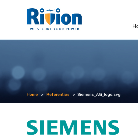
H
Home
>
Referenties
>
Siemens_AG_logo.svg