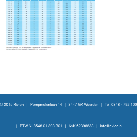
© 2015 Rivion |
Pompmolenlaan 14
|
3447 GK Woerden
|
Tel. 0348 - 792 100
|
BTW NL8548.01.893.B01
|
KvK 62396838
|
info@rivion.nl