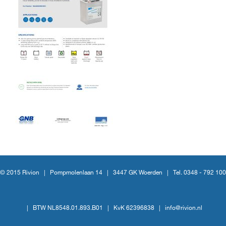
© 2015 Rivion |
Pompmolenlaan 14
|
3447 GK Woerden
|
Tel. 0348 - 792 100
|
BTW NL8548.01.893.B01
|
KvK 62396838
|
info@rivion.nl