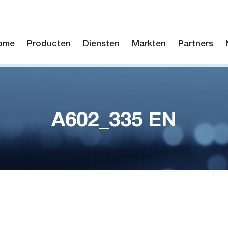
ome
Producten
Diensten
Markten
Partners
A602_335 EN