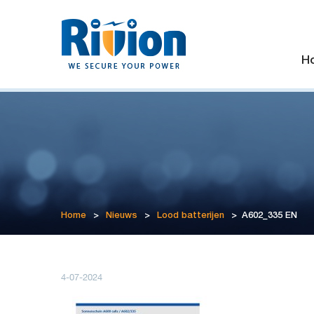
H
Home
>
Nieuws
>
Lood batterijen
>
A602_335 EN
4-07-2024