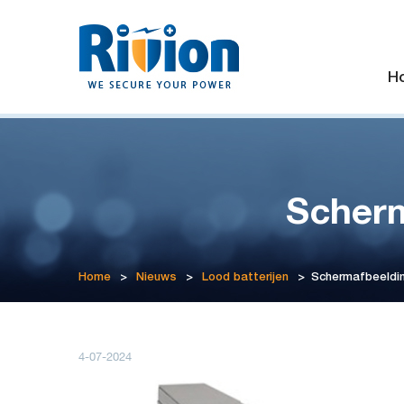
H
Scherm
Home
>
Nieuws
>
Lood batterijen
>
Schermafbeeldin
4-07-2024