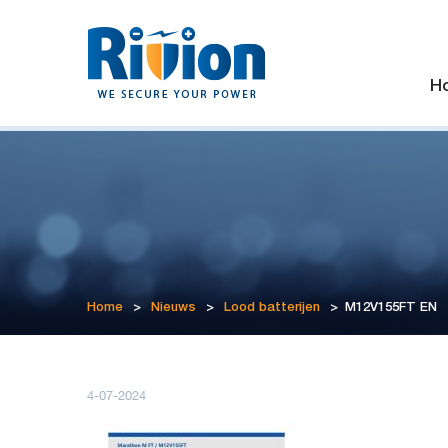
H
Home
>
Nieuws
>
Lood batterijen
>
M12V155FT EN
4-07-2024