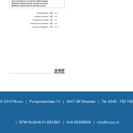
© 2015 Rivion |
Pompmolenlaan 14
|
3447 GK Woerden
|
Tel. 0348 - 792 100
|
BTW NL8548.01.893.B01
|
KvK 62396838
|
info@rivion.nl