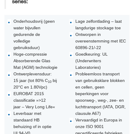
series:
Onderhoudsvrij (geen
Lage zelfontlading – laat
water bijvullen
langdurige stockage toe
gedurende de
Ontworpen in
volledige
overeenstemming met IEC
gebruiksduur)
60896-21/-22
Hoge-compressie
Goedkeuring: UL
Absorberende Glas
(Underwriters
Mat (AGM) technologie
Laboratories)
Ontwerplevensduur:
Probleemloos transport
15 jaar (tot 80% C
bij
van gebruiksklare blokken
10
20°C en 1.80Vpc)
en cellen, geen
EUROBAT 2015
beperkingen voor
classificatie »>12
spoorweg-, weg-, zee- en
jaar – Very Long Life«
luchttransport (IATA, DGR,
Leverbaar met
clausule A67)
standaard HB
Vervaardigd in Europa in
behuizing of in optie
onze ISO 9001
UL94-V0
gecertificeerde fabrieken