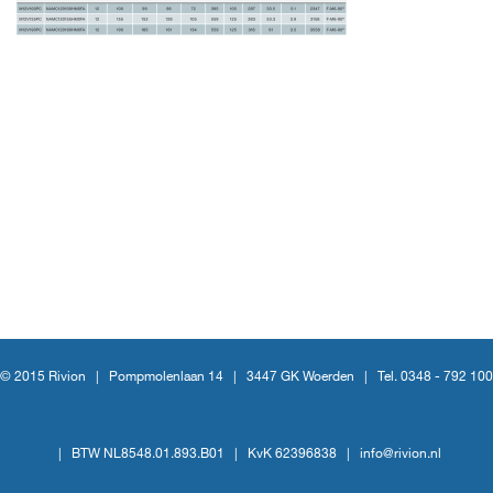
© 2015 Rivion |
Pompmolenlaan 14
|
3447 GK Woerden
|
Tel. 0348 - 792 100
|
BTW NL8548.01.893.B01
|
KvK 62396838
|
info@rivion.nl