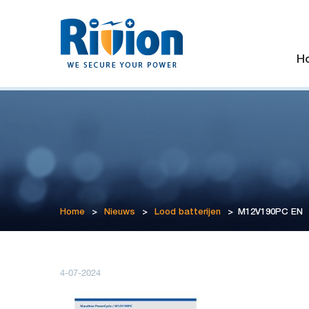
H
Home
>
Nieuws
>
Lood batterijen
>
M12V190PC EN
4-07-2024