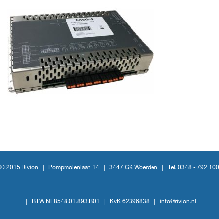
© 2015 Rivion |
Pompmolenlaan 14
|
3447 GK Woerden
|
Tel. 0348 - 792 100
|
BTW NL8548.01.893.B01
|
KvK 62396838
|
info@rivion.nl