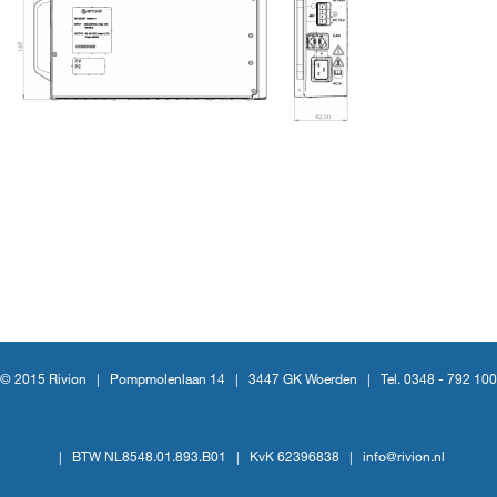
© 2015 Rivion |
Pompmolenlaan 14
|
3447 GK Woerden
|
Tel. 0348 - 792 100
|
BTW NL8548.01.893.B01
|
KvK 62396838
|
info@rivion.nl