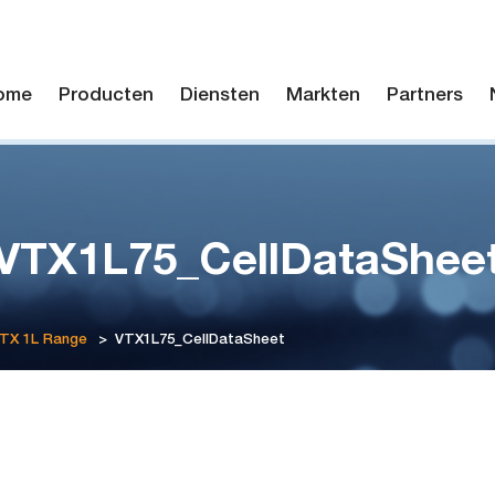
ome
Producten
Diensten
Markten
Partners
VTX1L75_CellDataShee
VTX 1L Range
>
VTX1L75_CellDataSheet