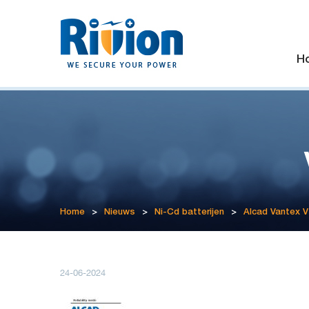
H
Home
>
Nieuws
>
Ni-Cd batterijen
>
Alcad Vantex 
24-06-2024