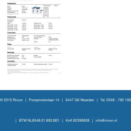
© 2015 Rivion |
Pompmolenlaan 14
|
3447 GK Woerden
|
Tel. 0348 - 792 100
|
BTW NL8548.01.893.B01
|
KvK 62396838
|
info@rivion.nl