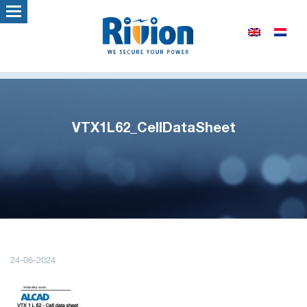
VTX1L62_CellDataSheet
24-06-2024