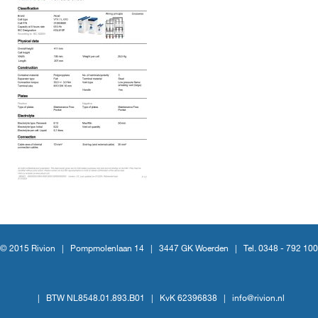
© 2015 Rivion |
Pompmolenlaan 14
|
3447 GK Woerden
|
Tel. 0348 - 792 100
|
BTW NL8548.01.893.B01
|
KvK 62396838
|
info@rivion.nl