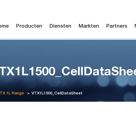
ome
Producten
Diensten
Markten
Partners
TX1L1500_CellDataShe
VTX 1L Range
>
VTX1L1500_CellDataSheet