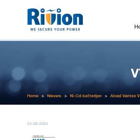
H
V
Home
>
Nieuws
>
Ni-Cd batterijen
>
Alcad Vantex 
24-06-2024