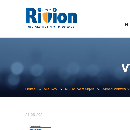
H
V
Home
>
Nieuws
>
Ni-Cd batterijen
>
Alcad Vantex 
24-06-2024