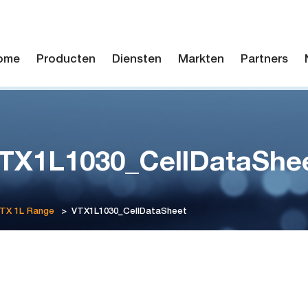
ome
Producten
Diensten
Markten
Partners
TX1L1030_CellDataShe
VTX 1L Range
>
VTX1L1030_CellDataSheet