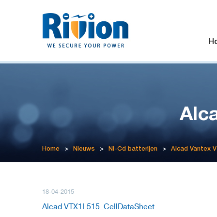
H
Alc
Home
>
Nieuws
>
Ni-Cd batterijen
>
Alcad Vantex 
18-04-2015
Alcad VTX1L515_CellDataSheet