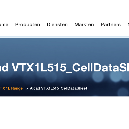
ome
Producten
Diensten
Markten
Partners
ad VTX1L515_CellDataS
VTX 1L Range
>
Alcad VTX1L515_CellDataSheet