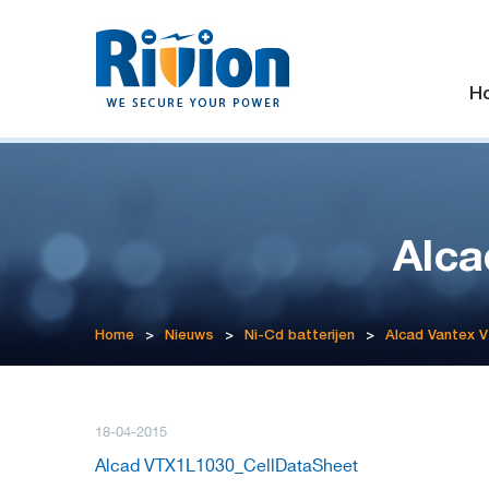
H
Alca
Home
>
Nieuws
>
Ni-Cd batterijen
>
Alcad Vantex 
18-04-2015
Alcad VTX1L1030_CellDataSheet