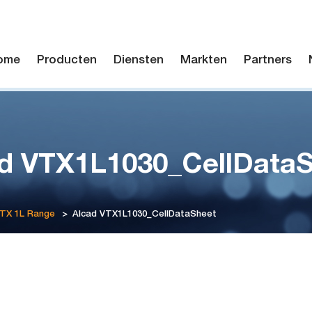
ome
Producten
Diensten
Markten
Partners
d VTX1L1030_CellData
VTX 1L Range
>
Alcad VTX1L1030_CellDataSheet