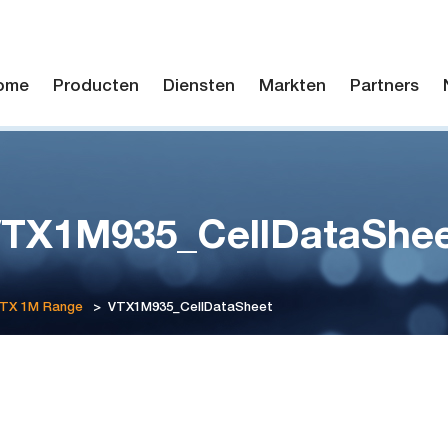
ome
Producten
Diensten
Markten
Partners
TX1M935_CellDataShe
VTX 1M Range
>
VTX1M935_CellDataSheet