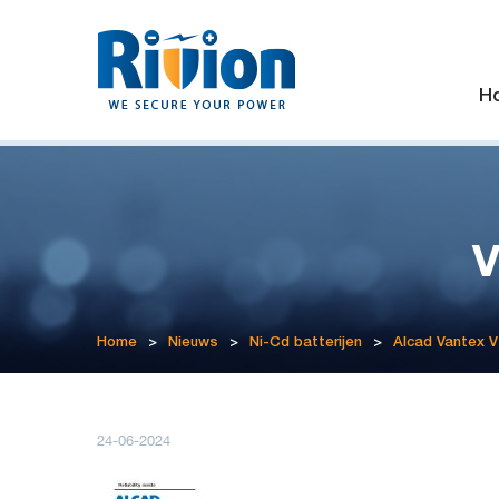
H
V
Home
>
Nieuws
>
Ni-Cd batterijen
>
Alcad Vantex 
24-06-2024