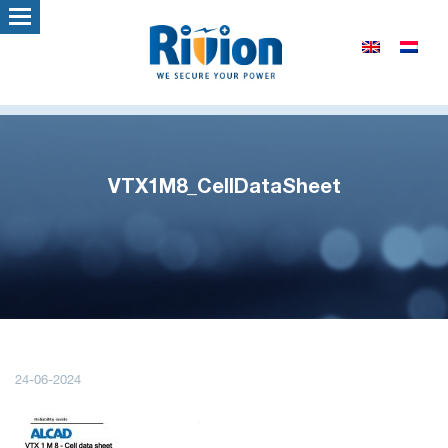
VTX1M8_CellDataSheet
24-06-2024