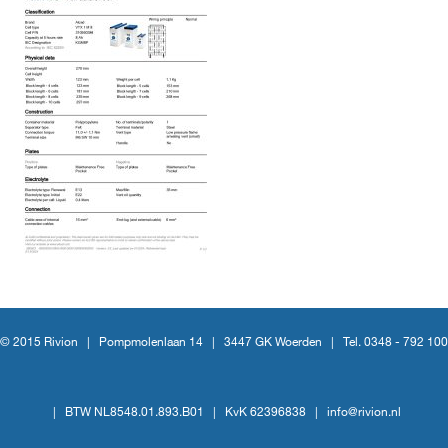
© 2015 Rivion |
Pompmolenlaan 14
|
3447 GK Woerden
|
Tel. 0348 - 792 100
|
BTW NL8548.01.893.B01
|
KvK 62396838
|
info@rivion.nl