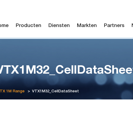
ome
Producten
Diensten
Markten
Partners
VTX1M32_CellDataShee
VTX 1M Range
>
VTX1M32_CellDataSheet