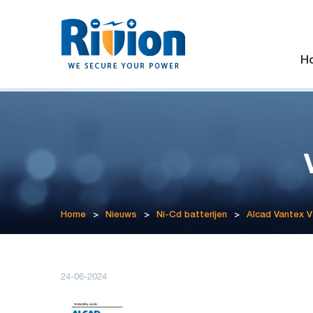
H
Home
>
Nieuws
>
Ni-Cd batterijen
>
Alcad Vantex 
24-06-2024