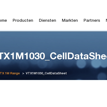
ome
Producten
Diensten
Markten
Partners
TX1M1030_CellDataShe
VTX 1M Range
>
VTX1M1030_CellDataSheet