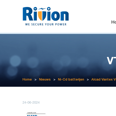
H
V
Home
>
Nieuws
>
Ni-Cd batterijen
>
Alcad Vantex 
24-06-2024