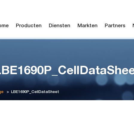
ome
Producten
Diensten
Markten
Partners
LBE1690P_CellDataShee
ge
>
LBE1690P_CellDataSheet