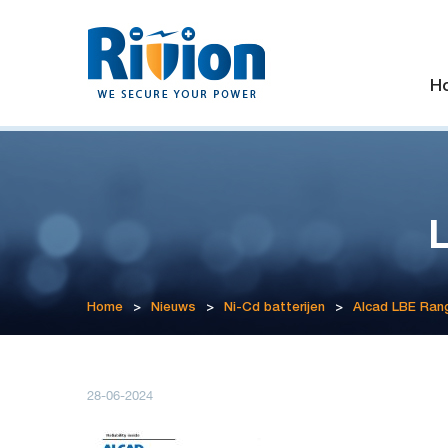
H
Home
>
Nieuws
>
Ni-Cd batterijen
>
Alcad LBE Ran
28-06-2024