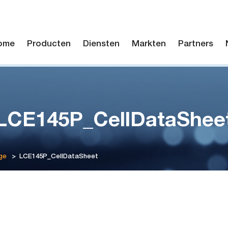
ome
Producten
Diensten
Markten
Partners
LCE145P_CellDataShee
ge
>
LCE145P_CellDataSheet