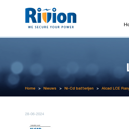
H
Home
>
Nieuws
>
Ni-Cd batterijen
>
Alcad LCE Ran
28-06-2024