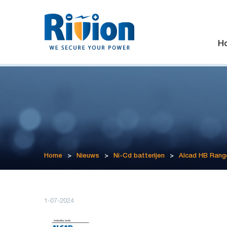
H
Home
>
Nieuws
>
Ni-Cd batterijen
>
Alcad HB Rang
1-07-2024