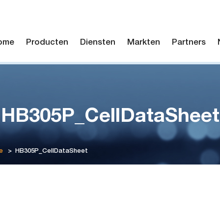
ome
Producten
Diensten
Markten
Partners
HB305P_CellDataSheet
e
>
HB305P_CellDataSheet