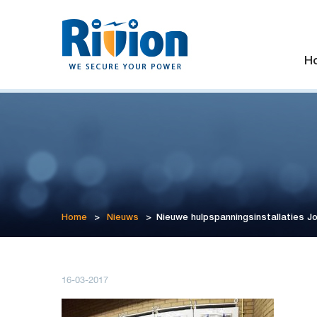
H
Home
>
Nieuws
>
Nieuwe hulpspanningsinstallaties Jo
16-03-2017