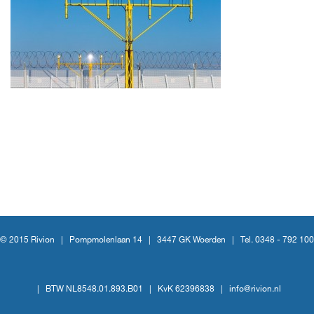
© 2015 Rivion |
Pompmolenlaan 14
|
3447 GK Woerden
|
Tel. 0348 - 792 100
|
BTW NL8548.01.893.B01
|
KvK 62396838
|
info@rivion.nl