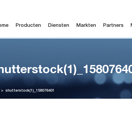
ome
Producten
Diensten
Markten
Partners
hutterstock(1)_1580764
>
shutterstock(1)_158076401