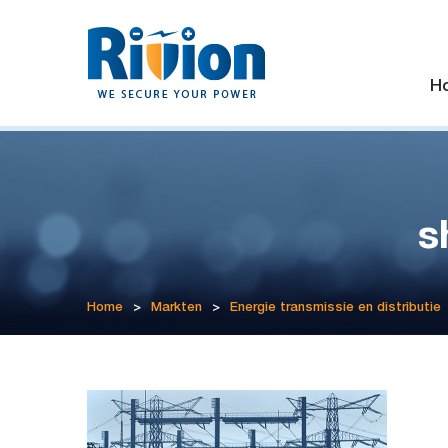
H
s
Home
>
Markten
>
Energie transmissie en distributie