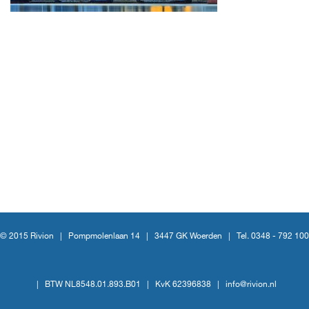
© 2015 Rivion |
Pompmolenlaan 14
|
3447 GK Woerden
|
Tel. 0348 - 792 100
|
BTW NL8548.01.893.B01
|
KvK 62396838
|
info@rivion.nl