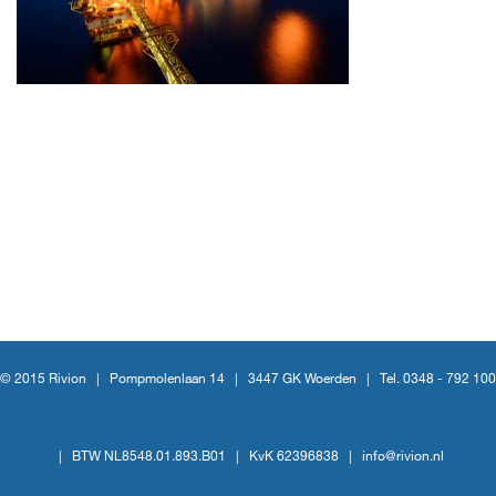
© 2015 Rivion |
Pompmolenlaan 14
|
3447 GK Woerden
|
Tel. 0348 - 792 100
|
BTW NL8548.01.893.B01
|
KvK 62396838
|
info@rivion.nl