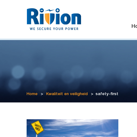
H
Home
>
Kwaliteit en veiligheid
>
safety-first