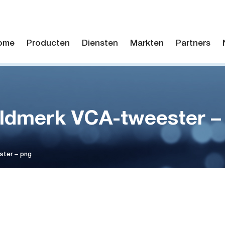
ome
Producten
Diensten
Markten
Partners
ldmerk VCA-tweester –
ter – png