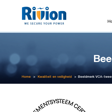
H
Bee
Home
>
Kwaliteit en veiligheid
>
Beeldmerk VCA-twees