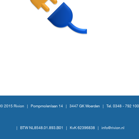
© 2015 Rivion |
Pompmolenlaan 14
|
3447 GK Woerden
|
Tel. 0348 - 792 100
|
BTW NL8548.01.893.B01
|
KvK 62396838
|
info@rivion.nl