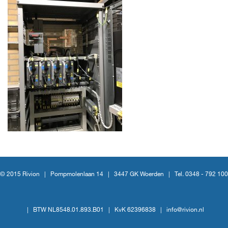
© 2015 Rivion |
Pompmolenlaan 14
|
3447 GK Woerden
|
Tel. 0348 - 792 100
|
BTW NL8548.01.893.B01
|
KvK 62396838
|
info@rivion.nl