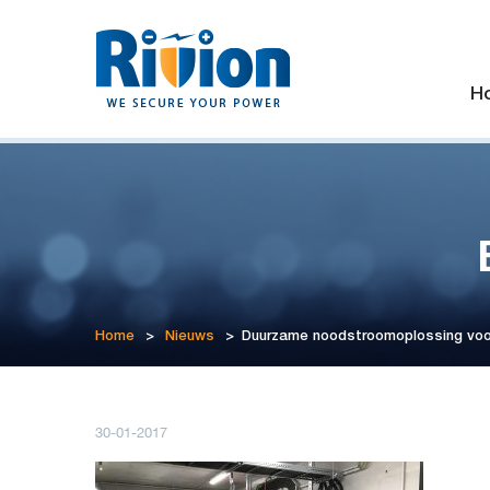
H
Home
>
Nieuws
>
Duurzame noodstroomoplossing voor
30-01-2017