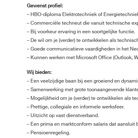
Gewenst profiel:
– HBO-diploma Elektrotechniek of Energietechniek 
– Commerciële techneut die vanuit technische exp
– Bij voorkeur ervaring in een soortgelijke functie.
– De wil om je (verder) te ontwikkelen als technisc
– Goede communicatieve vaardigheden in het Neder
– Kunnen werken met Microsoft Office (Outlook, W
Wij bieden:
– Een veelzijdige baan bij een groeiend en dynamis
– Samenwerking met grote toonaangevende klanten 
– Mogelijkheid om je (verder) te ontwikkelen als te
– Prettige, collegiale en informele werksfeer.
– Uitzicht op vast dienstverband.
– Een prima en marktconform salaris dat aansluit b
– Pensioenregeling.