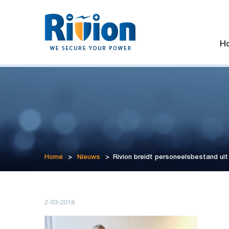
H
Home
>
Nieuws
>
Rivion breidt personeelsbestand uit
2-03-2018