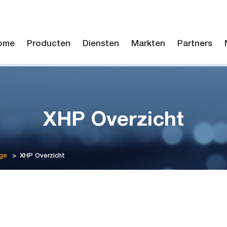
ome
Producten
Diensten
Markten
Partners
XHP Overzicht
ge
>
XHP Overzicht