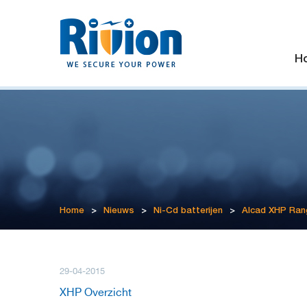
H
Home
>
Nieuws
>
Ni-Cd batterijen
>
Alcad XHP Ran
29-04-2015
XHP Overzicht