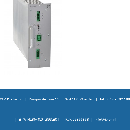
© 2015 Rivion |
Pompmolenlaan 14
|
3447 GK Woerden
|
Tel. 0348 - 792 100
|
BTW NL8548.01.893.B01
|
KvK 62396838
|
info@rivion.nl