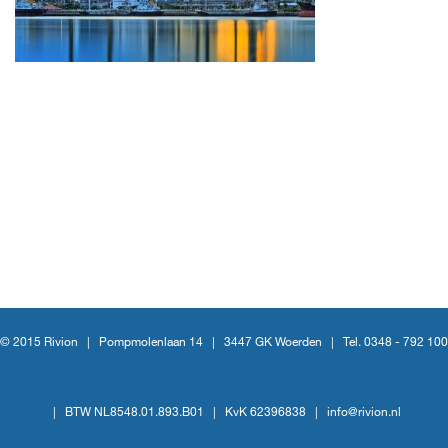
© 2015 Rivion |
Pompmolenlaan 14
|
3447 GK Woerden
|
Tel. 0348 - 792 100
|
BTW NL8548.01.893.B01
|
KvK 62396838
|
info@rivion.nl